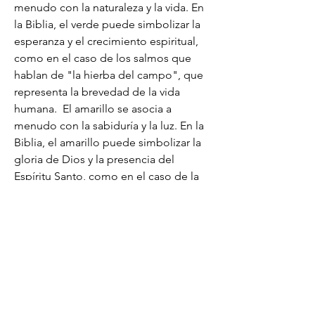
menudo con la naturaleza y la vida. En 
la Biblia, el verde puede simbolizar la 
esperanza y el crecimiento espiritual, 
como en el caso de los salmos que 
hablan de "la hierba del campo", que 
representa la brevedad de la vida 
humana.  El amarillo se asocia a 
menudo con la sabiduría y la luz. En la 
Biblia, el amarillo puede simbolizar la 
gloria de Dios y la presencia del 
Espíritu Santo, como en el caso de la 
descripción del vestido de Jesús como 
"resplandeciente como el sol" en el 
Evangelio de Mateo. Morado: El 
morado se asocia a menudo con la 
nobleza y la riqueza.
Capri Aluminum Window