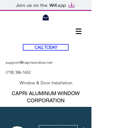
Join us on the
app
CALL TODAY
support@capriwindow.net
(718) 386-1652
Window & Door Installation
CAPRI ALUMINUM WINDOW
CORPORATION
More actions