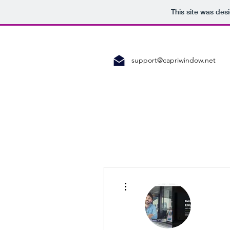
This site was des
support@capriwindow.net
More actions