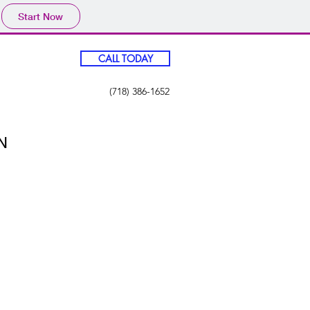
Start Now
CALL TODAY
(718) 386-1652
N